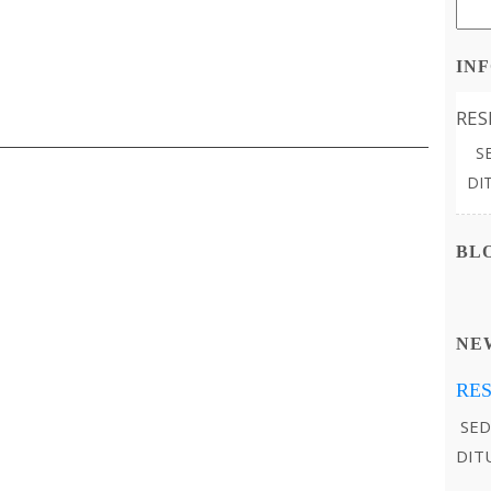
IN
RES
SE
DI
BL
NE
RE
SED
DIT